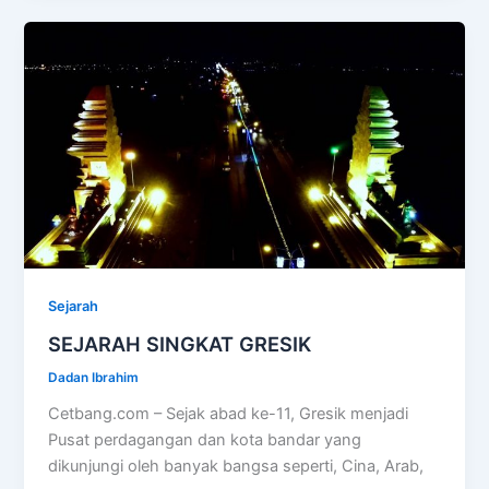
Sejarah
SEJARAH SINGKAT GRESIK
Dadan Ibrahim
Cetbang.com – Sejak abad ke-11, Gresik menjadi
Pusat perdagangan dan kota bandar yang
dikunjungi oleh banyak bangsa seperti, Cina, Arab,