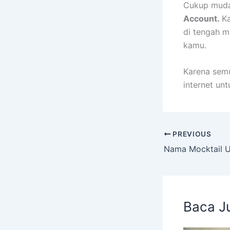
Cukup mud
Account.
Ka
di tengah m
kamu.
Karena sem
internet un
PREVIOUS
Nama Mocktail U
Baca J