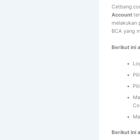
Cetbang.com
Account
te
melakukan p
BCA yang m
Berikut ini 
Lo
Pil
Pil
Ma
Co
Ma
Berikut ini 