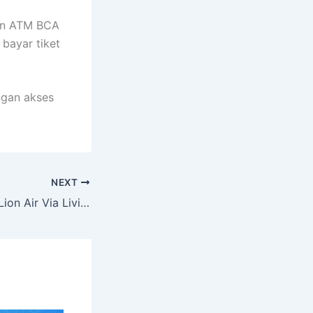
sin ATM BCA
 bayar tiket
ngan akses
NEXT
Cara Bayar Tiket Lion Air Via Livin Mandiri