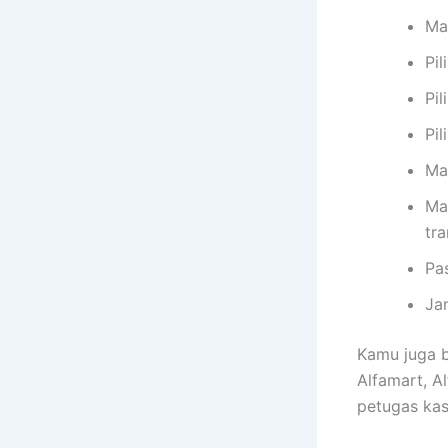
Ma
Pil
Pi
Pil
Ma
Ma
tra
Pa
Ja
Kamu juga b
Alfamart, A
petugas kasi