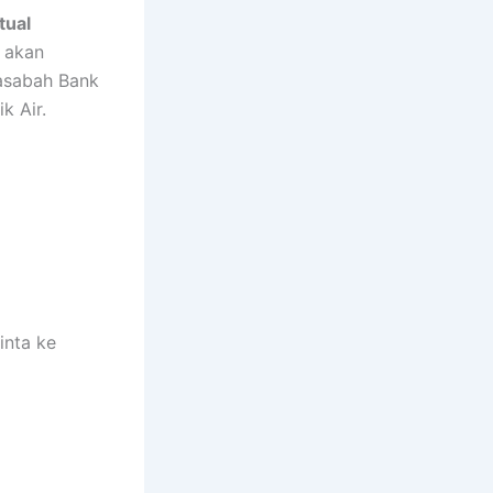
tual
 akan
Nasabah Bank
 Air.
inta ke