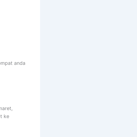
empat anda
maret,
t ke