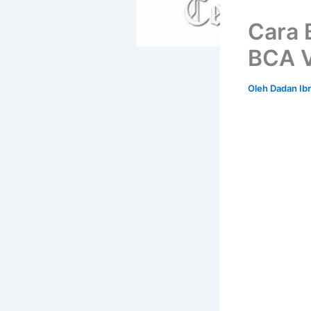
Cara 
BCA V
Oleh
Dadan Ib