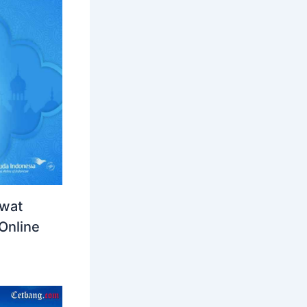
awat
Online