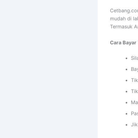
Cetbang.com
mudah di la
Termasuk An
Cara Bayar T
Sil
Ba
Tik
Ti
Ma
Pa
Ji