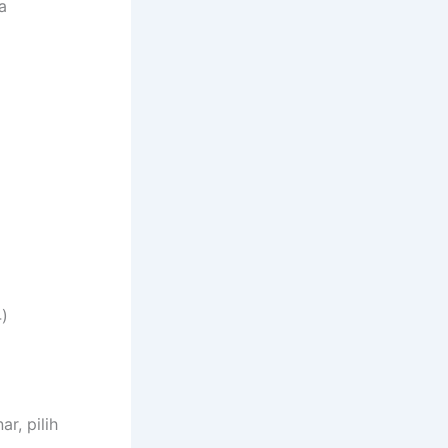
a
4)
r, pilih