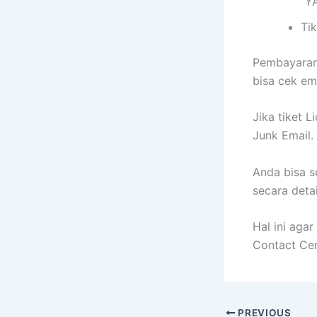
“Y
Tik
Pembayaran
bisa cek em
Jika tiket L
Junk Email. 
Anda bisa s
secara deta
Hal ini aga
Contact Cen
PREVIOUS