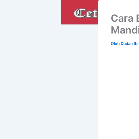
Cara B
Mandi
Oleh
Dadan Ib