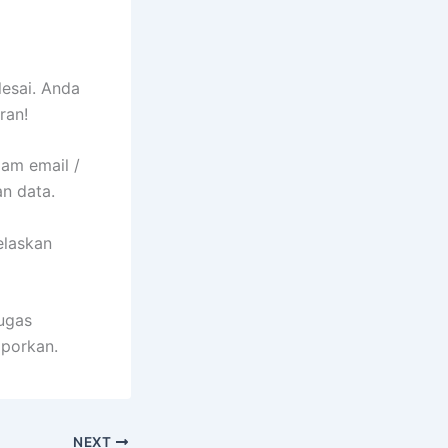
lesai. Anda
ran!
pam email /
an data.
elaskan
ugas
aporkan.
NEXT