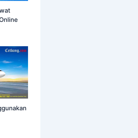
awat
Online
nggunakan