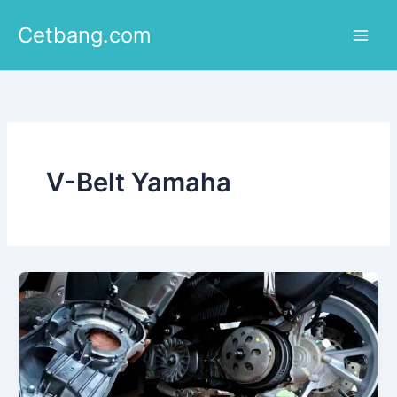
Lewati
Cetbang.com
ke
konten
V-Belt Yamaha