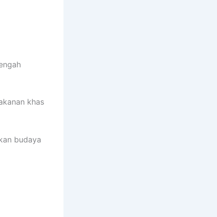
tengah
makanan khas
ikan budaya