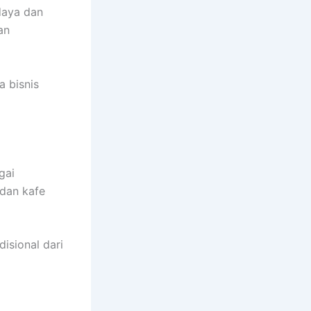
daya dan
an
a bisnis
gai
 dan kafe
isional dari