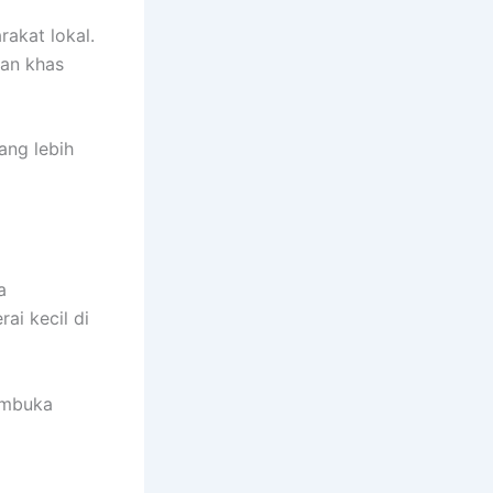
akat lokal.
nan khas
ang lebih
a
ai kecil di
embuka