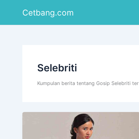
Lewati
Cetbang.com
ke
konten
Selebriti
Kumpulan berita tentang Gosip Selebriti t