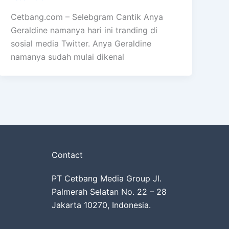
Cetbang.com – Selebgram Cantik Anya
Geraldine namanya hari ini tranding di
sosial media Twitter. Anya Geraldine
namanya sudah mulai dikenal
Contact
PT Cetbang Media Group Jl.
Palmerah Selatan No. 22 – 28
Jakarta 10270, Indonesia.