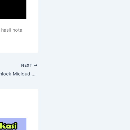
hasil nota
NEXT
Cara Termudah Unlock Micloud Redmi 6A