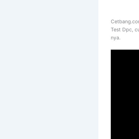
Cetbang.com
Test Dpc, cu
nya.