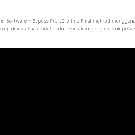
, Software – Bypass Frp J2 prime Final method mengguna
kup di instal saja tidal perlu login akun google untuk pros