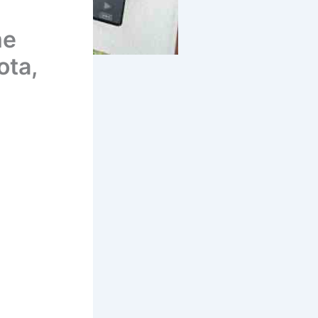
me
ota,