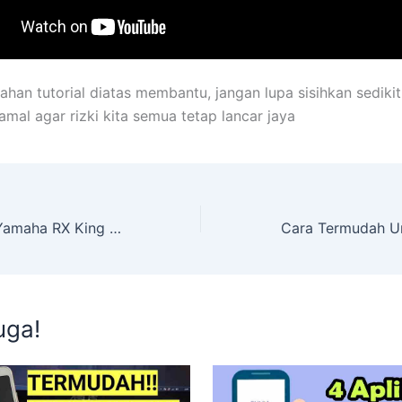
an tutorial diatas membantu, jangan lupa sisihkan sedikit 
amal agar rizki kita semua tetap lancar jaya
Foto Modifikasi Yamaha RX King Versi Motor Trail
uga!