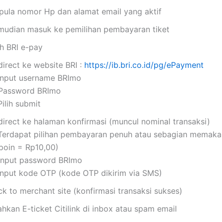
i pula nomor Hp dan alamat email yang aktif
mudian masuk ke pemilihan pembayaran tiket
ih BRI e-pay
direct ke website BRI :
https://ib.bri.co.id/pg/ePayment
 Input username BRImo
 Password BRImo
Pilih submit
direct ke halaman konfirmasi (muncul nominal transaksi)
 Terdapat pilihan pembayaran penuh atau sebagian memakai 
ipoin = Rp10,00)
 Input password BRImo
 Input kode OTP (kode OTP dikirim via SMS)
k to merchant site (konfirmasi transaksi sukses)
ahkan E-ticket Citilink di inbox atau spam email