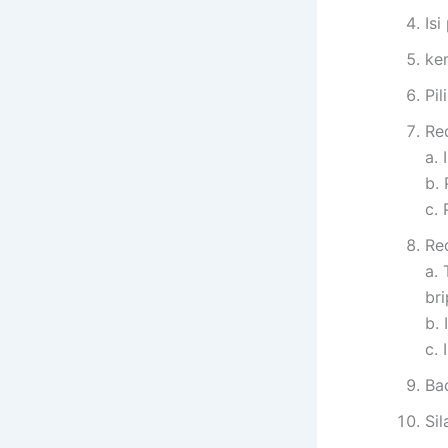
Is
ke
Pil
Re
a.
b.
c. 
Re
a.
br
b.
c.
Bac
Sil