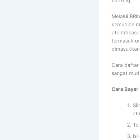
banking.
Melalui BR
kemudian mu
otentifikas
termasuk o
dimasukkan 
Cara daftar
sangat muda
Cara Bayar 
Sil
at
Te
Isi