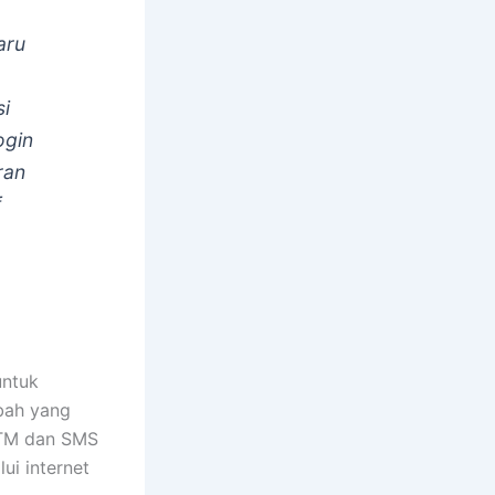
aru
si
ogin
ran
f
untuk
bah yang
 ATM dan SMS
ui internet