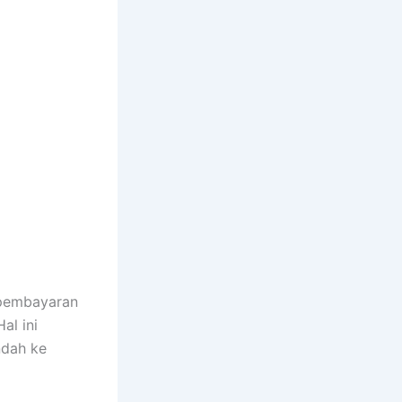
 pembayaran
al ini
ndah ke