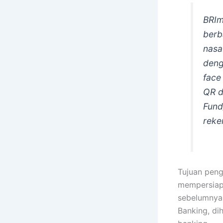
BRIm
berb
nasa
deng
face
QR d
Fund
reke
Tujuan peng
mempersiapk
sebelumnya 
Banking, di