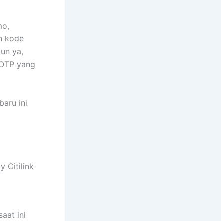
mo,
an kode
un ya,
 OTP yang
baru ini
y Citilink
aat ini