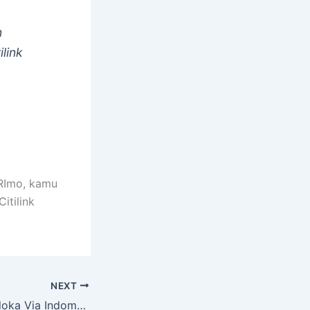
n
ilink
BRImo, kamu
itilink
NEXT
Bayar Tiket Traveloka Via Indomaret atau Alfamart