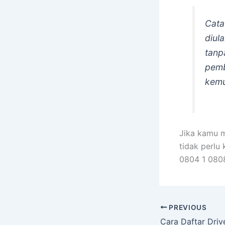
Cata
diul
tanp
pemb
kemu
Jika kamu m
tidak perlu
0804 1 0808
PREVIOUS
Cara Daftar Driv