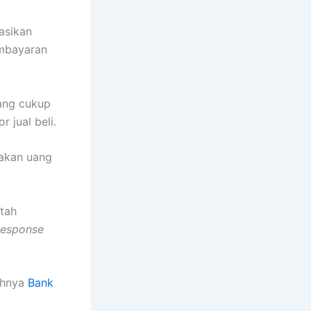
asikan
embayaran
ang cukup
 jual beli.
akan uang
tah
Response
ahnya
Bank