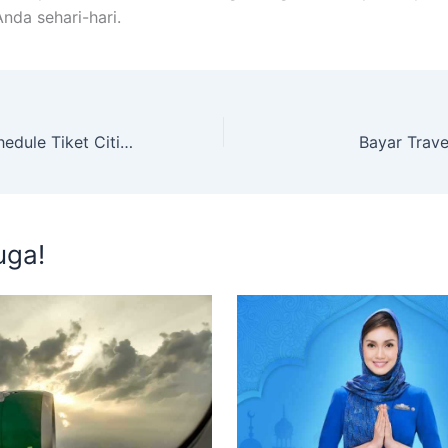
nda sehari-hari.
Cara Bayar Reschedule Tiket Citilink
Bayar Trav
uga!