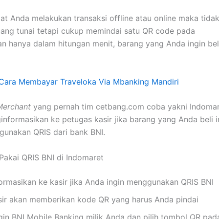
at Anda melakukan transaksi offline atau online maka tidak
ng tunai tetapi cukup memindai satu QR code pada
an hanya dalam hitungan menit, barang yang Anda ingin bel
Cara Membayar Traveloka Via Mbanking Mandiri
Merchant
yang pernah tim cetbang.com coba yakni Indomar
nformasikan ke petugas kasir jika barang yang Anda beli 
unakan QRIS dari bank BNI.
Pakai QRIS BNI di Indomaret
formasikan ke kasir jika Anda ingin menggunakan QRIS BNI
sir akan memberikan kode QR yang harus Anda pindai
gin BNI Mobile Banking milik Anda dan pilih tombol QR pa