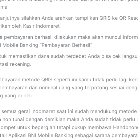
ama
lanjutnya silahkan Anda arahkan tampilkan QRIS ke QR Rea
rikan oleh Kasir Indomaret
ka pembayaran berhasil dilakukan maka akan muncul informa
I Mobile Banking “Pembayaran Berhasil”
tuk memastikan dana sudah terdebet Anda bisa cek langs
tasi rekening.
ayaran metode QRIS seperti ini kamu tidak perlu lagi ker
pembayaran dan nominal uang yang terpotong sesuai deng
g yang di beli.
i semua gerai Indomaret saat ini sudah mendukung metode
non tunai dengan demikian maka Anda sudah tidak perlu l
mpet untuk bepergian tetapi cukup membawa Handphon
stall Aplikasi BNI Mobile Banking sebagai sarana pembayara