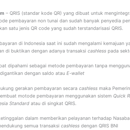
om
– QRIS (standar kode QR) yang dibuat untuk mengintegr
tode pembayaran non tunai dan sudah banyak penyedia p
n satu jenis QR code yang sudah terstandarisasi QRIS.
ayaran di Indonesia saat ini sudah mengalami kemajuan y
dan di buktikan dengan adanya transaksi
cashless
pada sektor
pat dipahami sebagai metode pembayaran tanpa menggun
i digantikan dengan saldo atau
E-wallet
ukung gerakan pembayaran secara
cashless
maka Pemerin
membuat motode pembayaran menggunakan sistem
Quick 
esia Standard
atau di singkat QRIS.
ketinggalan dalam memberikan pelayanan terhadap Nasab
endukung semua transaksi
cashless
dengan QRIS BNI