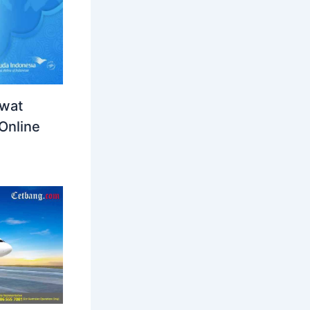
awat
Online