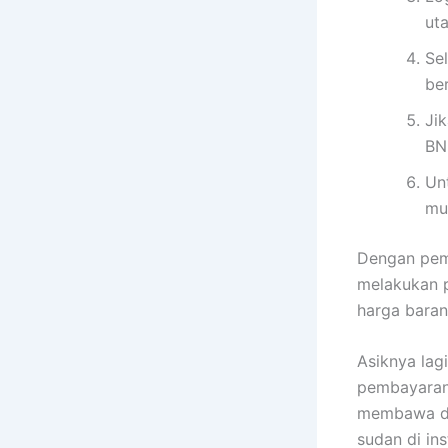
ut
Se
be
Ji
BN
Un
mu
Dengan pemb
melakukan 
harga baran
Asiknya lag
pembayaran 
membawa do
sudan di in