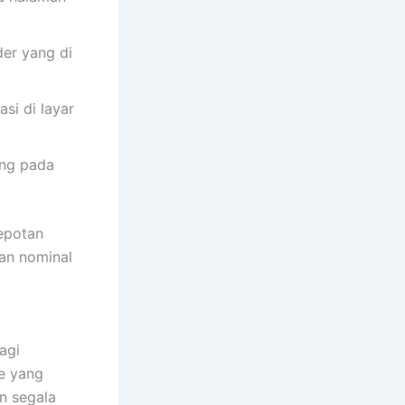
der yang di
si di layar
ung pada
epotan
an nominal
agi
e yang
n segala