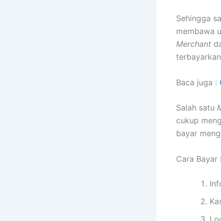
Sehingga sa
membawa ua
Merchant
d
terbayarkan
Baca juga :
Salah satu
cukup mengi
bayar mengg
Cara Bayar 
In
Ka
Lo