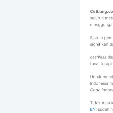
Cetbang.c
seluruh me
menggungaka
Sistem pemb
signifikan 
cashless
da
tunai tetap
Untuk mend
Indonesia 
Code Indon
Tidak mau 
BNI
sudah m