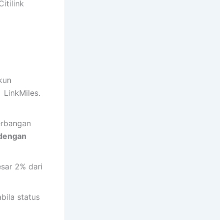
itilink
akun
 LinkMiles.
erbangan
 dengan
sar 2% dari
bila status