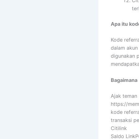
Ci
ter
Apa itu kod
Kode referr
dalam akun 
digunakan p
mendapatka
Bagaimana 
Ajak teman 
https://memb
kode referr
transaksi p
Citilink
Saldo LinkP