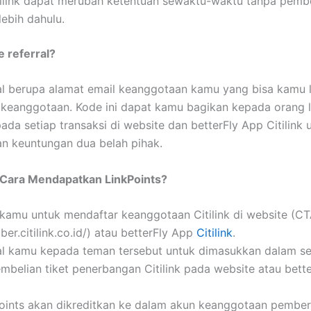
tilink dapat merubah ketentuan sewaktu-waktu tanpa pemb
lebih dahulu.
e referral?
al berupa alamat email keanggotaan kamu yang bisa kamu l
keanggotaan. Kode ini dapat kamu bagikan kepada orang l
ada setiap transaksi di website dan betterFly App Citilink 
n keuntungan dua belah pihak.
Cara Mendapatkan LinkPoints?
kamu untuk mendaftar keanggotaan Citilink di website (CT
er.citilink.co.id/) atau betterFly App
Citilink
.
al kamu kepada teman tersebut untuk dimasukkan dalam se
embelian tiket penerbangan Citilink pada website atau bett
oints akan dikreditkan ke dalam akun keanggotaan pember