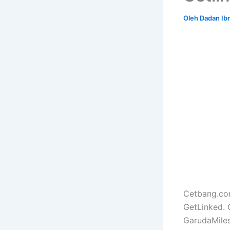
Oleh
Dadan Ib
Cetbang.com,
GetLinked.
GarudaMiles