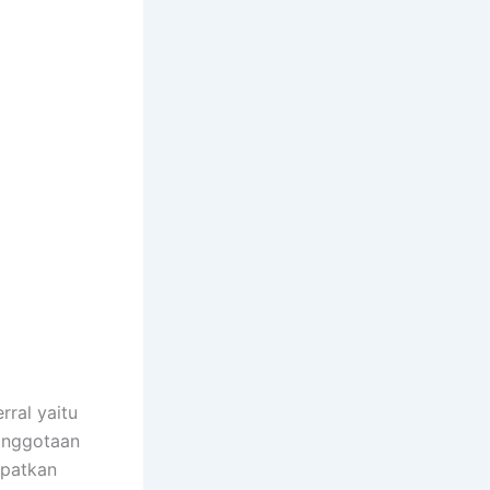
rral yaitu
anggotaan
apatkan