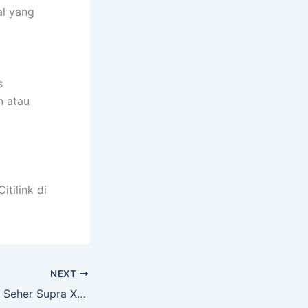
al yang
s
n atau
tilink di
NEXT
Biaya Ganti Stang Seher Supra X 125