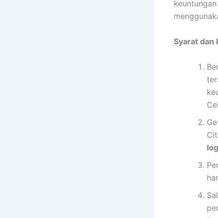
keuntungan 
menggunakan
Syarat dan 
Be
ter
ke
Ce
Ge
Ci
lo
Pe
ha
Sa
pe