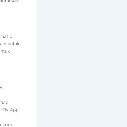
eritahuan
ihat di
ain untuk
untuk
A:
tiap
erFly App
i kode