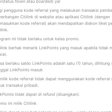
erstatus
flown
atau
boarded
) ya!
gi pengguna kode referral yang melakukan transaksi pembel
erbangan Citilink di website atau aplikasi Citilink (dengan
masukkan kode referral) akan mendapatkan diskon tiket 
ilink.
ogram ini tidak berlaku untuk kelas promo.
tilink berhak menarik LinkPoints yang masuk apabila tidak
rat.
a berlaku saldo LinkPoints adalah satu (1) tahun, dihitung 
nggal LinkPoints masuk
milik kode referral tidak dapat menggunakan kode referral 
uk transaksi pribadi.
kPoints tidak dapat di refund (diuangkan).
mo ini milik Citilink