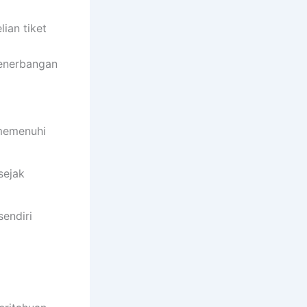
ian tiket
penerbangan
 memenuhi
sejak
sendiri