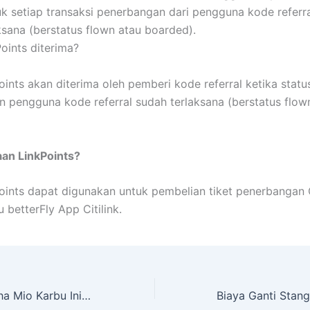
tuk setiap transaksi penerbangan dari pengguna kode referr
ksana (berstatus flown atau boarded).
oints diterima?
oints akan diterima oleh pemberi kode referral ketika statu
 pengguna kode referral sudah terlaksana (berstatus flow
an LinkPoints?
oints dapat digunakan untuk pembelian tiket penerbangan Ci
 betterFly App Citilink.
Modifikasi Yamaha Mio Karbu Ini Disulap Jadi Street Cub