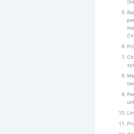
(b
Ba
pen
me
Cit
Pr
Ci
sya
Mas
ta
Pe
unt
Lin
Pro