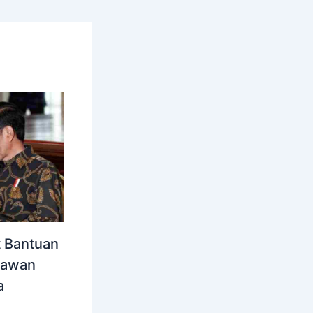
t Bantuan
yawan
a