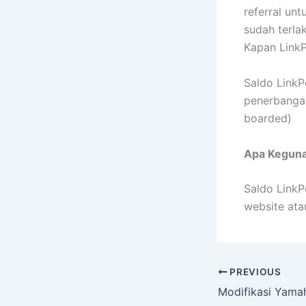
referral un
sudah terla
Kapan LinkP
Saldo LinkP
penerbangan
boarded)
Apa Keguna
Saldo LinkP
website atau
PREVIOUS