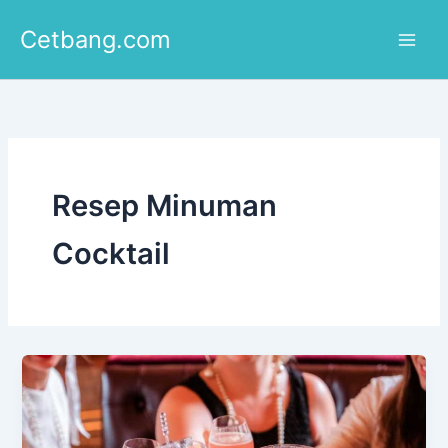
Lewati
Cetbang.com
ke
konten
Resep Minuman
Cocktail