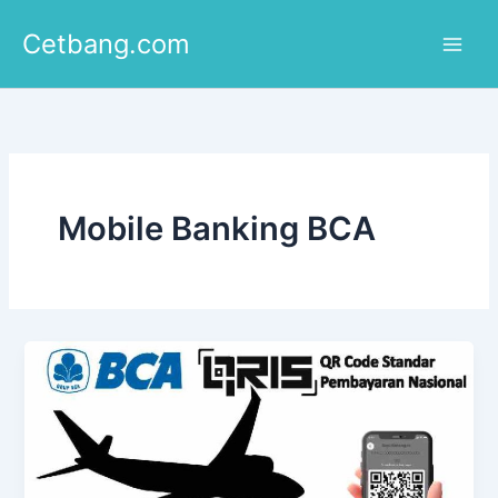
Lewati
Cetbang.com
ke
konten
Mobile Banking BCA