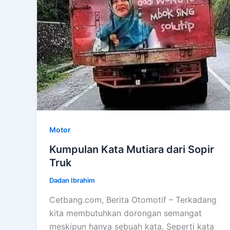
Motor
Kumpulan Kata Mutiara dari Sopir
Truk
Dadan Ibrahim
Cetbang.com, Berita Otomotif – Terkadang
kita membutuhkan dorongan semangat
meskipun hanya sebuah kata. Seperti kata