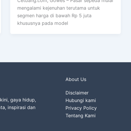
Cetbang.com, Gowes – Pasar sepeda mulai
mengalami kejenuhan terutama untuk
segmen harga di bawah Rp 5 juta
khususnya pada model
About Us
Disclaimer
kini, gaya hidup,
Hubungi kami
ta, inspirasi dan
Privacy Policy
Tentang Kami