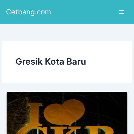
Lewati
Cetbang.com
ke
konten
Gresik Kota Baru