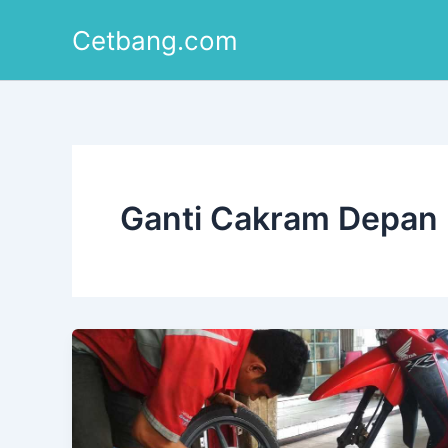
Lewati
Cetbang.com
ke
konten
Ganti Cakram Depan