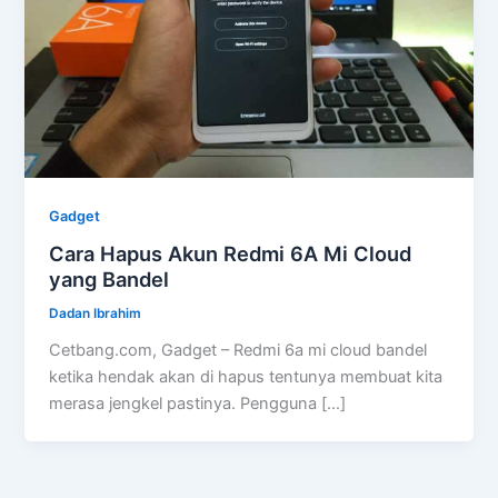
Gadget
Cara Hapus Akun Redmi 6A Mi Cloud
yang Bandel
Dadan Ibrahim
Cetbang.com, Gadget – Redmi 6a mi cloud bandel
ketika hendak akan di hapus tentunya membuat kita
merasa jengkel pastinya. Pengguna […]