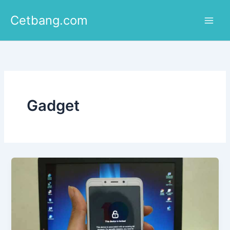
Lewati
Cetbang.com
ke
konten
Gadget