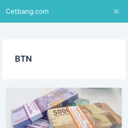
Lewati
Cetbang.com
ke
konten
BTN