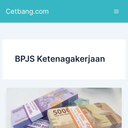
Lewati
Cetbang.com
ke
konten
BPJS Ketenagakerjaan