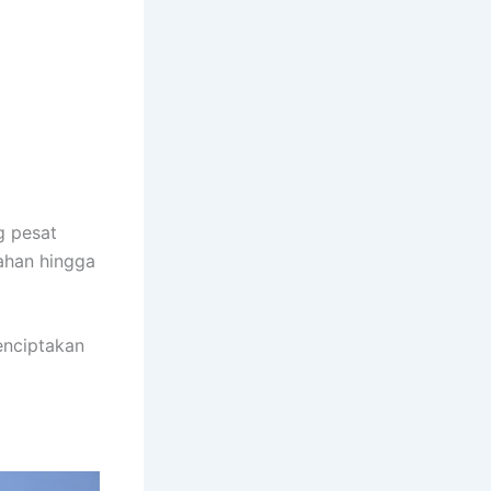
g pesat
ahan hingga
enciptakan