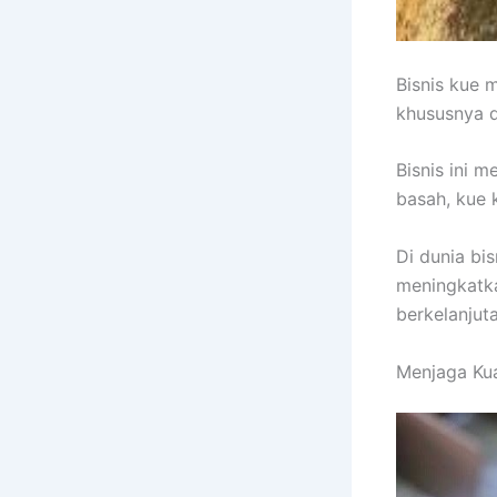
Bisnis kue 
khususnya d
Bisnis ini 
basah, kue k
Di dunia bi
meningkatk
berkelanjuta
Menjaga Kua