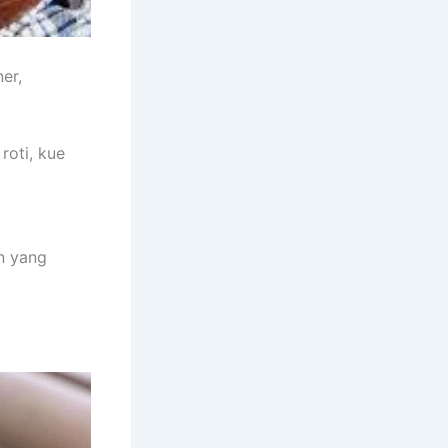
er,
roti, kue
n yang