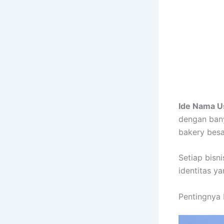
Ide Nama U
dengan bany
bakery besa
Setiap bisn
identitas ya
Pentingnya 